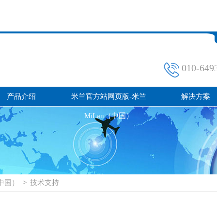
010-649
产品介绍
米兰官方站网页版-米兰
解决方案
MiLan（中国）
（中国）
>
技术支持