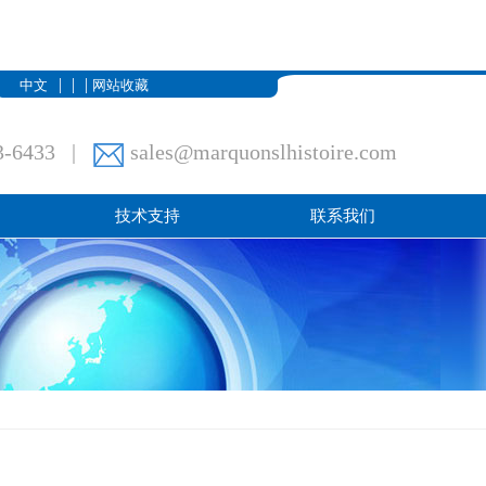
|
|
|
中文
网站收藏
3-6433
|
sales@marquonslhistoire.com
技术支持
联系我们