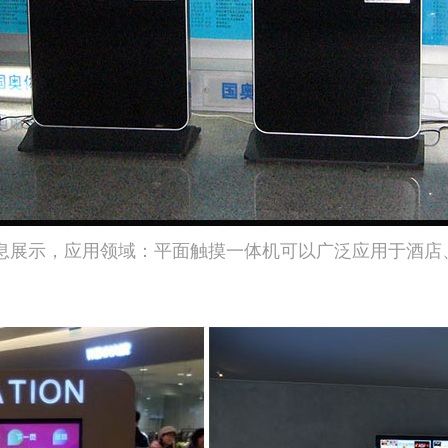
息展示，应用领域：平面触摸一体机可以广泛应用于酒店