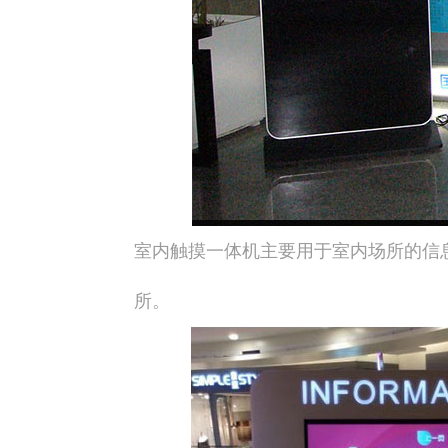
室内触摸一体机主要用于室内场所的信
所。