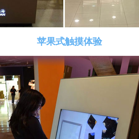
苹果式触摸体验