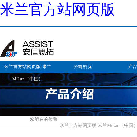
米兰官方站网页版
米兰官方站网页版-米兰
公司概况
产
MiLan（中国）
您所在的位置
米兰官方站网页版-米兰MiLan（中国