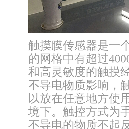
触摸膜传感器是一
的网格中有超过40
和高灵敏度的触摸
不导电物质影响，
以放在任意地方使
境下。触控方式为
不导电的物质不起