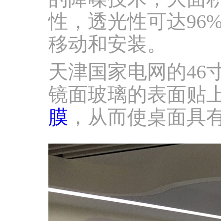
性，透光性可达96
移动和安装。
天津国家电网的46
镜面玻璃的表面贴
膜
，从而使桌面具