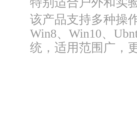
特别适合户外和实
该产品支持多种操作
Win8、Win10、U
统，适用范围广，